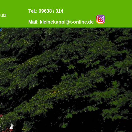
Tel.: 09638 / 314
utz
Mail: kleinekappl@t-online.de