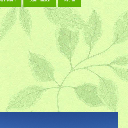
 & Feiern
Stammtisch
Kirche