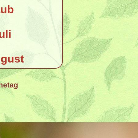
aub
uli
ugust
hetag