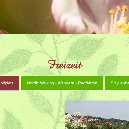
Freizeit
olfplatz
Nordic Walking - Wandern - Radfahren
Sibyllenb