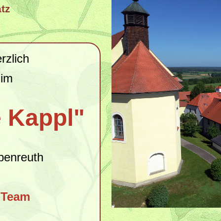
tz
rzlich
 im
e Kappl"
benreuth
t Team